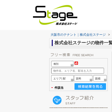
大阪市のテナント｜株式会社ステージ
>
株式会社ステージの物件一
種別
エリア| 駅
賃料
面積
-
件該当