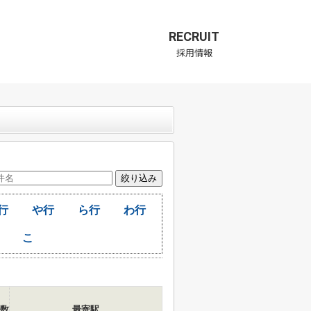
RECRUIT
採用情報
行
や行
ら行
わ行
こ
数
最寄駅